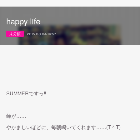
happy life
未分類
2015.08.04 16:57
SUMMERですっ‼︎
蝉が……
やかましいほどに、毎朝鳴いてくれます……(T ^ T)