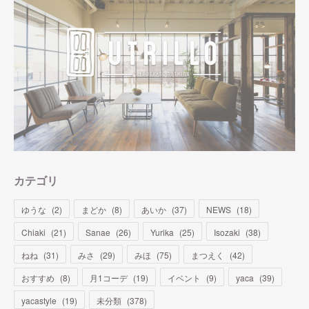
カテゴリ
ゆうな
(
2
)
まどか
(
8
)
あいか
(
37
)
NEWS
(
18
)
Chiaki
(
21
)
Sanae
(
26
)
Yurika
(
25
)
Isozaki
(
38
)
ねね
(
31
)
みさ
(
29
)
みほ
(
75
)
まつえく
(
42
)
おすすめ
(
8
)
月1コーデ
(
19
)
イベント
(
9
)
yaca
(
39
)
yacastyle
(
19
)
未分類
(
378
)