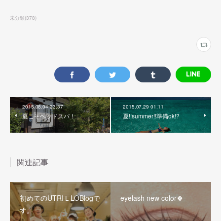
未分類
(
378
)
2015.08.04 23:37
2015.07.29 01:11
夏こそヘッドスパ！
夏!!summer!!準備ok!?
関連記事
初めてのUTRIＬLOBlogで
eyelash new color🍀
す。