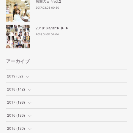
感謝の日々vol.2
2017.03.08 00:30
2018' 🎉Start▶︎ ▶︎ ▶︎
2018.01.02 04:04
アーカイブ
2019
(
52
)
(
1
)
2018
(
142
)
(
2
)
(
4
)
2017
(
198
)
(
2
)
(
9
)
(
10
)
2016
(
186
)
(
7
)
(
10
)
(
19
)
(
9
)
2015
(
130
)