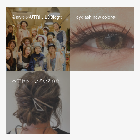
初めてのUTRIＬLOBlogで
eyelash new color🍀
す。
ヘアセットいろいろ✩✩