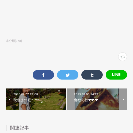
未分類
(
378
)
2015.09.07 21:08
2015.09.03 14:21
秋色まつ毛〜ෆ⃛ෆ⃛ೄ
食欲の秋❤︎❤︎ ❤︎
関連記事