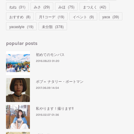
ねね
(
31
)
みさ
(
29
)
みほ
(
75
)
まつえく
(
42
)
おすすめ
(
8
)
月1コーデ
(
19
)
イベント
(
9
)
yaca
(
39
)
yacastyle
(
19
)
未分類
(
378
)
popular posts
初めてのモンバス
2016.08.23 01:20
ボブ＝ ナタリー・ポートマン
2017.06.09 14:54
私やります！撮ります‼︎
2016.02.07 01:36