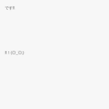
です‼︎
‼︎！(◎_◎;)