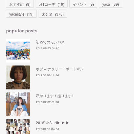
おすすめ
(
8
)
月1コーデ
(
19
)
イベント
(
9
)
yaca
(
39
)
yacastyle
(
19
)
未分類
(
378
)
popular posts
初めてのモンバス
2016.08.23 01:20
ボブ＝ ナタリー・ポートマン
2017.06.09 14:54
私やります！撮ります‼︎
2016.02.07 01:36
2018' 🎉Start▶︎ ▶︎ ▶︎
2018.01.02 04:04