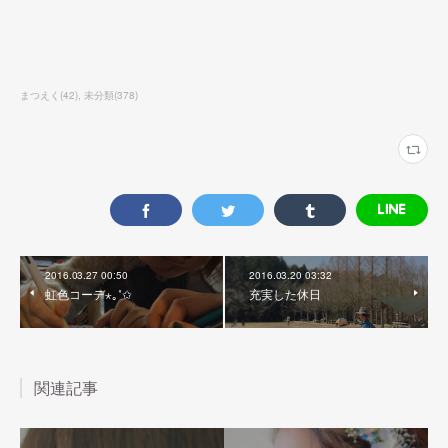
まつえく
(
42
)
未分類
(
378
)
2016.03.27 00:50
2016.03.20 03:32
虹色コーデ⋆｡˚✩
充実した休日
関連記事