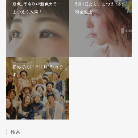
夏色..🌴⛵️🌻🍉新色カラー
5月1日より、まつえくの
まつえく入荷！
料金改正。
初めてのUTRIＬLOBlogで
す。
検索