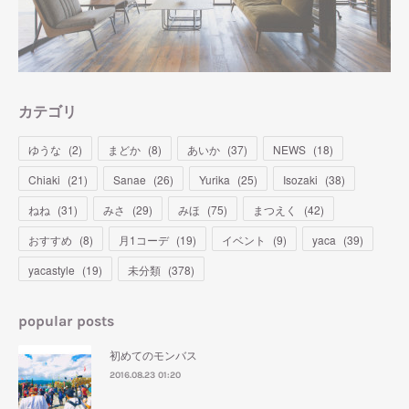
カテゴリ
ゆうな
(
2
)
まどか
(
8
)
あいか
(
37
)
NEWS
(
18
)
Chiaki
(
21
)
Sanae
(
26
)
Yurika
(
25
)
Isozaki
(
38
)
ねね
(
31
)
みさ
(
29
)
みほ
(
75
)
まつえく
(
42
)
おすすめ
(
8
)
月1コーデ
(
19
)
イベント
(
9
)
yaca
(
39
)
yacastyle
(
19
)
未分類
(
378
)
popular posts
初めてのモンバス
2016.08.23 01:20