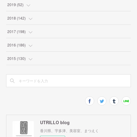
2019
(
52
)
(
1
)
2018
(
142
)
(
2
)
(
4
)
2017
(
198
)
(
2
)
(
9
)
(
10
)
2016
(
186
)
(
7
)
(
10
)
(
19
)
(
9
)
2015
(
130
)
(
8
)
(
9
)
(
12
)
(
8
)
(
9
)
(
6
)
(
17
)
(
11
)
(
27
)
(
22
)
(
13
)
(
17
)
(
17
)
(
9
)
(
11
)
(
13
)
(
6
)
(
9
)
(
12
)
(
20
)
(
9
)
(
18
)
UTRILLO blog
(
24
)
(
7
)
香川県、宇多津、美容室、まつえく
(
18
)
(
23
)
(
14
)
(
14
)