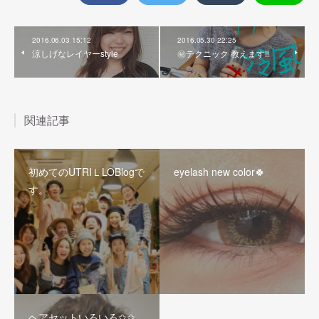
2016.06.03 15:12
2016.05.30 22:25
涼しげなレイヤーstyle
㊙️テクニック 教えます‼︎
関連記事
初めてのUTRIＬLOBlogで
eyelash new color🍀
す。
ヘアセットいろいろ✩✩