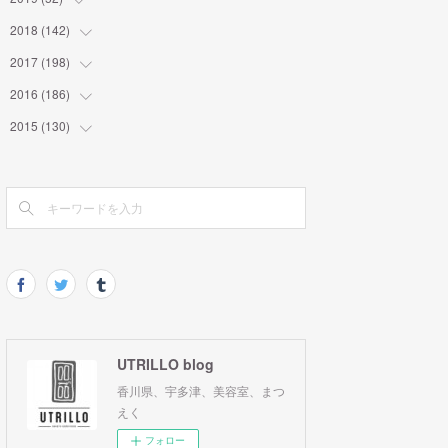
2018
(
142
(
1
)
)
(
2
)
2017
(
198
(
4
)
)
(
2
)
(
9
)
2016
(
186
(
10
)
)
(
7
)
(
10
)
(
19
)
2015
(
130
(
9
)
)
(
8
)
(
9
)
(
12
)
(
8
)
(
9
)
(
6
)
(
17
)
(
11
)
(
27
)
(
22
)
(
13
)
(
17
)
(
17
)
(
9
)
(
11
)
(
13
)
(
6
)
(
9
)
(
12
)
(
20
)
(
9
)
(
18
)
(
24
)
(
7
)
(
18
)
(
23
)
(
14
)
(
14
)
(
7
)
(
23
)
(
14
)
(
19
)
UTRILLO blog
(
15
)
(
21
)
(
13
)
(
20
)
香川県、宇多津、美容室、まつ
(
21
)
(
16
)
(
22
)
(
8
)
えく
(
19
)
(
19
)
フォロー