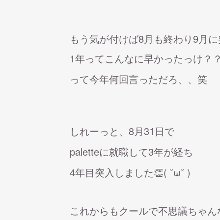
もう気が付けば8月も終わり9月に突入(
1年ってこんなに早かったっけ？
って今年何回言っただろ、、笑
しれーっと、8月31日で
paletteに就職して3年が経ち
4年目突入しました👏( ˘ω˘ )
これからもクールで不思議ちゃんなy