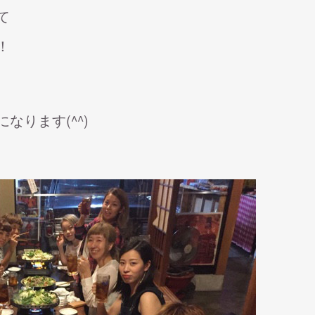
て
！
ります(^^)