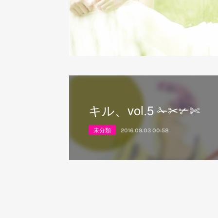
キル、vol.5 ✁✂✃✄
未分類
2016.09.03 00:58