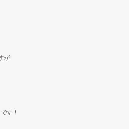
すが
 です！