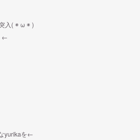
 ◉ ω ◉ )
？←
urikaを←