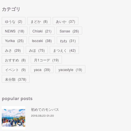
カテゴリ
ゆうな
(
2
)
まどか
(
8
)
あいか
(
37
)
NEWS
(
18
)
Chiaki
(
21
)
Sanae
(
26
)
Yurika
(
25
)
Isozaki
(
38
)
ねね
(
31
)
みさ
(
29
)
みほ
(
75
)
まつえく
(
42
)
おすすめ
(
8
)
月1コーデ
(
19
)
イベント
(
9
)
yaca
(
39
)
yacastyle
(
19
)
未分類
(
378
)
popular posts
初めてのモンバス
2016.08.23 01:20