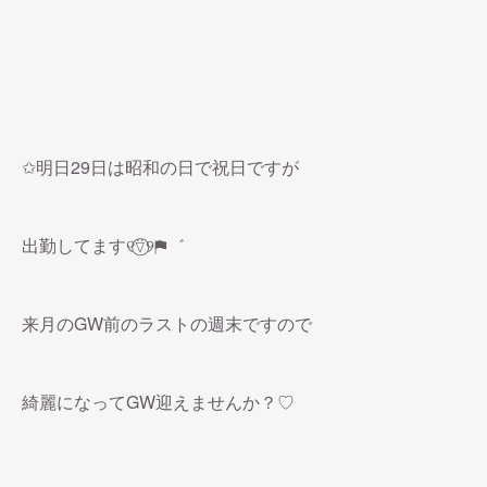
✩明日29日は昭和の日で祝日ですが
出勤してます୧⍢⃝୨⚑゛
来月のGW前のラストの週末ですので
綺麗になってGW迎えませんか？♡