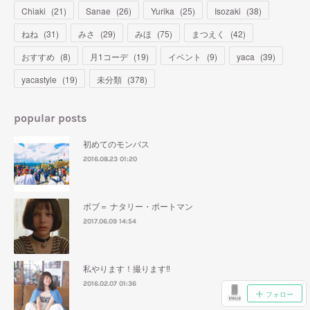
Chiaki
(
21
)
Sanae
(
26
)
Yurika
(
25
)
Isozaki
(
38
)
ねね
(
31
)
みさ
(
29
)
みほ
(
75
)
まつえく
(
42
)
おすすめ
(
8
)
月1コーデ
(
19
)
イベント
(
9
)
yaca
(
39
)
yacastyle
(
19
)
未分類
(
378
)
popular posts
初めてのモンバス
2016.08.23 01:20
ボブ＝ ナタリー・ポートマン
2017.06.09 14:54
私やります！撮ります‼︎
2016.02.07 01:36
フォロー