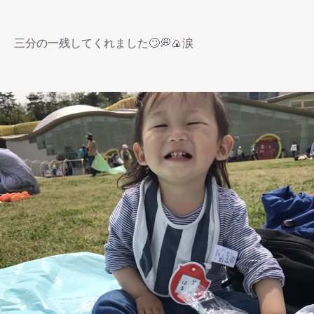
三分の一残してくれました🙄💭🍙涙