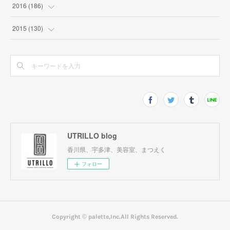
(
2
)
(
9
)
(
10
)
2016
(
186
)
(
7
)
(
10
)
(
19
)
(
9
)
2015
(
130
)
(
8
)
(
9
)
(
12
)
(
8
)
(
9
)
(
6
)
(
17
)
(
11
)
(
27
)
(
22
)
(
13
)
(
17
)
(
17
)
(
9
)
(
11
)
(
13
)
(
6
)
(
9
)
(
12
)
(
20
)
(
9
)
(
18
)
UTRILLO blog
(
24
)
(
7
)
香川県、宇多津、美容室、まつえく
(
18
)
(
23
)
(
14
)
(
14
)
フォロー
(
7
)
(
23
)
(
14
)
(
19
)
(
15
)
(
21
)
(
13
)
(
20
)
Copyright ©︎ palette,Inc.All Rights Reserved.
(
21
)
(
16
)
(
22
)
(
8
)