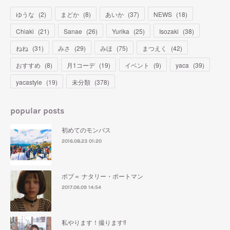
ゆうな
(
2
)
まどか
(
8
)
あいか
(
37
)
NEWS
(
18
)
Chiaki
(
21
)
Sanae
(
26
)
Yurika
(
25
)
Isozaki
(
38
)
ねね
(
31
)
みさ
(
29
)
みほ
(
75
)
まつえく
(
42
)
おすすめ
(
8
)
月1コーデ
(
19
)
イベント
(
9
)
yaca
(
39
)
yacastyle
(
19
)
未分類
(
378
)
popular posts
初めてのモンバス
2016.08.23 01:20
ボブ＝ ナタリー・ポートマン
2017.06.09 14:54
私やります！撮ります‼︎