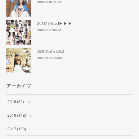
2016.02.07 01:36
2018' 🎉Start▶︎ ▶︎ ▶︎
2018.01.02 04:04
感謝の日々vol.2
2017.03.08 00:30
アーカイブ
2019
(
52
)
(
1
)
2018
(
142
)
(
2
)
(
4
)
2017
(
198
)