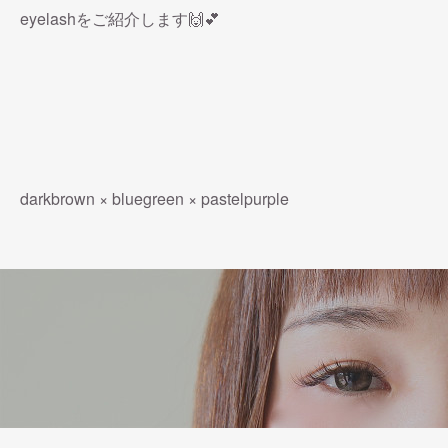
eyelashをご紹介します🙌💕
darkbrown × bluegreen × pastelpurple