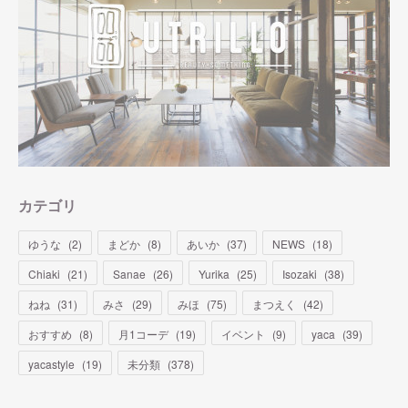
カテゴリ
ゆうな
(
2
)
まどか
(
8
)
あいか
(
37
)
NEWS
(
18
)
Chiaki
(
21
)
Sanae
(
26
)
Yurika
(
25
)
Isozaki
(
38
)
ねね
(
31
)
みさ
(
29
)
みほ
(
75
)
まつえく
(
42
)
おすすめ
(
8
)
月1コーデ
(
19
)
イベント
(
9
)
yaca
(
39
)
yacastyle
(
19
)
未分類
(
378
)