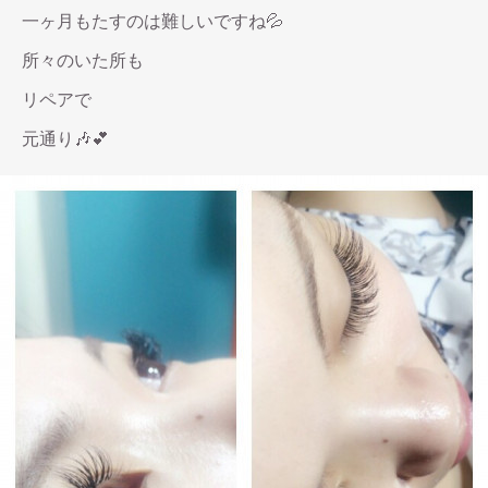
一ヶ月もたすのは難しいですね💦
所々のいた所も
リペアで
元通り🎶💕