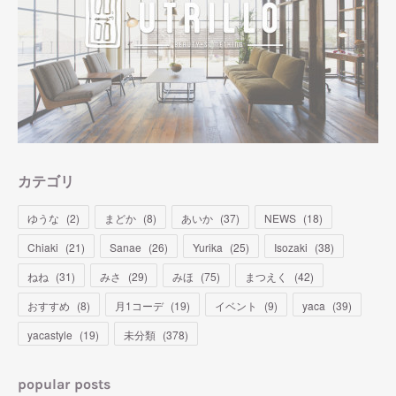
カテゴリ
ゆうな
(
2
)
まどか
(
8
)
あいか
(
37
)
NEWS
(
18
)
Chiaki
(
21
)
Sanae
(
26
)
Yurika
(
25
)
Isozaki
(
38
)
ねね
(
31
)
みさ
(
29
)
みほ
(
75
)
まつえく
(
42
)
おすすめ
(
8
)
月1コーデ
(
19
)
イベント
(
9
)
yaca
(
39
)
yacastyle
(
19
)
未分類
(
378
)
popular posts