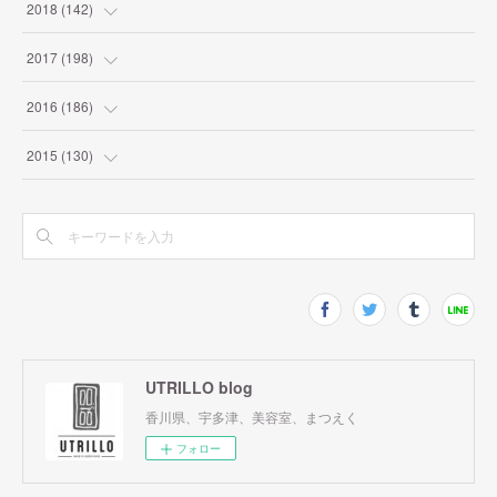
(
1
)
2018
(
142
)
(
2
)
(
4
)
2017
(
198
)
(
2
)
(
9
)
(
10
)
2016
(
186
)
(
7
)
(
10
)
(
19
)
(
9
)
2015
(
130
)
(
8
)
(
9
)
(
12
)
(
8
)
(
9
)
(
6
)
(
17
)
(
11
)
(
27
)
(
22
)
(
13
)
(
17
)
(
17
)
(
9
)
(
11
)
(
13
)
(
6
)
(
9
)
(
12
)
(
20
)
(
9
)
(
18
)
UTRILLO blog
(
24
)
(
7
)
香川県、宇多津、美容室、まつえく
(
18
)
(
23
)
(
14
)
(
14
)
フォロー
(
7
)
(
23
)
(
14
)
(
19
)