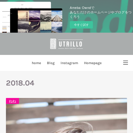
Ameba Owndで
あなただけのホームページやブログをつ
くろう
今すぐ試す
home
Blog
Instagram
Homepage
姉妹店 PORTE BLEUE
2018
.
04
ねね