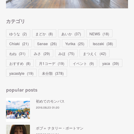
カテゴリ
ゆうな
(
2
)
まどか
(
8
)
あいか
(
37
)
NEWS
(
18
)
Chiaki
(
21
)
Sanae
(
26
)
Yurika
(
25
)
Isozaki
(
38
)
ねね
(
31
)
みさ
(
29
)
みほ
(
75
)
まつえく
(
42
)
おすすめ
(
8
)
月1コーデ
(
19
)
イベント
(
9
)
yaca
(
39
)
yacastyle
(
19
)
未分類
(
378
)
popular posts
初めてのモンバス
2016.08.23 01:20
ボブ＝ ナタリー・ポートマン